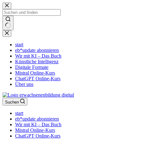
Zum
Inhalt
springen
Keine
Ergebnisse
start
eb*update abonnieren
Wir mit KI – Das Buch
Künstliche Intelligenz
Digitale Formate
Mistral Online-Kurs
ChatGPT Online-Kurs
Über uns
Suchen
start
eb*update abonnieren
Wir mit KI – Das Buch
Mistral Online-Kurs
ChatGPT Online-Kurs