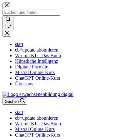
Zum
Inhalt
springen
Keine
Ergebnisse
start
eb*update abonnieren
Wir mit KI – Das Buch
Künstliche Intelligenz
Digitale Formate
Mistral Online-Kurs
ChatGPT Online-Kurs
Über uns
Suchen
start
eb*update abonnieren
Wir mit KI – Das Buch
Mistral Online-Kurs
ChatGPT Online-Kurs