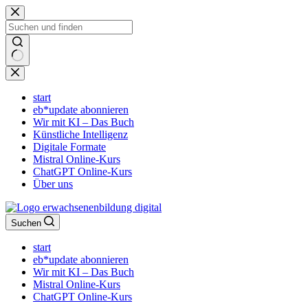
Zum
Inhalt
springen
Keine
Ergebnisse
start
eb*update abonnieren
Wir mit KI – Das Buch
Künstliche Intelligenz
Digitale Formate
Mistral Online-Kurs
ChatGPT Online-Kurs
Über uns
Suchen
start
eb*update abonnieren
Wir mit KI – Das Buch
Mistral Online-Kurs
ChatGPT Online-Kurs