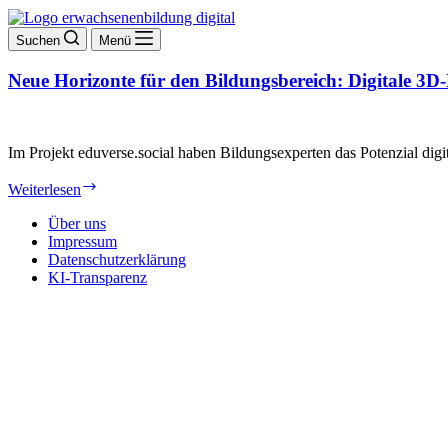
Suchen
Menü
Neue Horizonte für den Bildungsbereich: Digitale 
Im Projekt eduverse.social haben Bildungsexperten das Potenzial d
Neue
Weiterlesen
Horizonte
für
Über uns
den
Impressum
Bildungsbereich:
Datenschutzerklärung
Digitale
KI-Transparenz
3D-
Räume
als
Lernumgebung