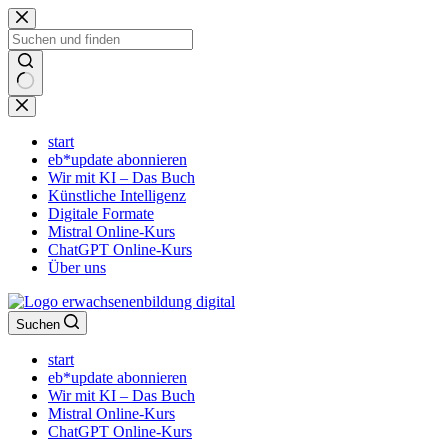
Zum
Inhalt
springen
Keine
Ergebnisse
start
eb*update abonnieren
Wir mit KI – Das Buch
Künstliche Intelligenz
Digitale Formate
Mistral Online-Kurs
ChatGPT Online-Kurs
Über uns
Suchen
start
eb*update abonnieren
Wir mit KI – Das Buch
Mistral Online-Kurs
ChatGPT Online-Kurs