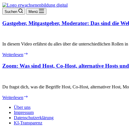
Suchen
Menü
Gastgeber, Mitgastgeber, Moderator: Das sind die We
In diesem Video erfährst du alles über die unterschiedlichen Rollen i
Gastgeber,
Weiterlesen
Mitgastgeber,
Moderator:
Zoom: Was sind Host, Co-Host, alternative Hosts u
Das
sind
die
Webex-
Du fragst dich, was die Begriffe Host, Co-Host, alternativer Host,
Rollen
Zoom:
Weiterlesen
Was
sind
Über uns
Host,
Impressum
Co-
Datenschutzerklärung
Host,
KI-Transparenz
alternative