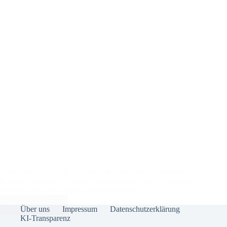
In diesem Video zeige ich mein Minimalsetup für kleinere
hybride Angebote. Technik, die komplett in einen Rucksack
passt mit sehr guter Audio und Videoqualität
Weiterlesen
Insta360
Über uns
Impressum
Datenschutzerklärung
Link
KI-Transparenz