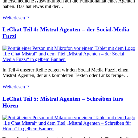
unterschiedliche Auswirkungen auf die Funktionalität eines Agenten
haben. Das hat etwas mit der…
LeChat
Weiterlesen
Teil
3:
LeChat Teil 4: Mistral Agenten – der Social-Media
Formate
Fuzzi
der
Systemprompts
für
Agenten
In Teil 4 unserer Reihe zeigen wir den Social Media Fuzzi, einen
Mistral-Agenten, der aus kompletten Texten oder Links fertige…
LeChat
Weiterlesen
Teil
4:
LeChat Teil 5: Mistral Agenten – Schreiben fürs
Mistral
Hören
Agenten
–
der
Social-
Media
Fuzzi