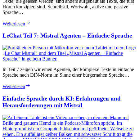
Texte, die gelesen werden, sind anders aufgebaut als Texte, die fürs
Hören konzipiert sind. Schreibstil, Wortwahl, aktive und passive
Sprache…
LeChat
Weiterlesen
Teil
5:
LeChat Teil 7: Mistral Agenten – Einfache Sprache
Mistral
Agenten
–
Schreiben
fürs
Hören
In Teil 7 zeigen wir einen Agenten, der komplexe Texte in einfache
Sprache nach DIN-Norm im Sinne einer bürgernahen Sprache…
LeChat
Weiterlesen
Teil
7:
Einfache Sprache durch KI: Erfahrungen und
Mistral
Herausforderungen mit Mistral
Agenten
–
Einfache
Sprache