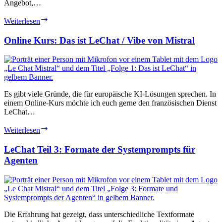
Angebot,…
richtig
Neues
Weiterlesen
von
Mistral:
Online Kurs: Das ist LeChat / Vibe von Mistral
LeChat
wird
zu
Vibe
und
bekommt
Es gibt viele Gründe, die für europäische KI-Lösungen sprechen. In
Skills
einem Online-Kurs möchte ich euch gerne den französischen Dienst
LeChat…
Online
Weiterlesen
Kurs:
Das
LeChat Teil 3: Formate der Systemprompts für
ist
Agenten
LeChat
/
Vibe
von
Mistral
Die Erfahrung hat gezeigt, dass unterschiedliche Textformate