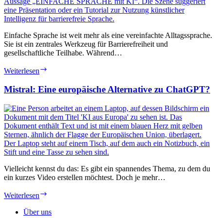
Einfache Sprache ist weit mehr als eine vereinfachte Alltagssprache.
Sie ist ein zentrales Werkzeug für Barrierefreiheit und
gesellschaftliche Teilhabe. Während…
Einfache
Weiterlesen
Sprache
durch
Mistral: Eine europäische Alternative zu ChatGPT?
KI:
Erfahrungen
und
Herausforderungen
mit
Mistral
Vielleicht kennst du das: Es gibt ein spannendes Thema, zu dem du
ein kurzes Video erstellen möchtest. Doch je mehr…
Mistral:
Weiterlesen
Eine
europäische
Über uns