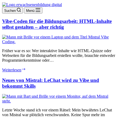
Suchen
Menü
Vibe-Coden für die Bildungsarbeit: HTML-Inhalte
selbst gestalten – aber richtig
Früher war es so: Wer interaktive Inhalte wie HTML-Quizze oder
Webseiten für die Bildungsarbeit erstellen wollte, brauchte entweder
Programmierkenntnisse oder…
Vibe-
Weiterlesen
Coden
für
Neues von Mistral: LeChat wird zu Vibe und
die
bekommt Skills
Bildungsarbeit:
HTML-
Inhalte
selbst
gestalten
Letzte Woche stand ich vor einem Rätsel: Mein bewährtes LeChat
–
von Mistral war plötzlich verschwunden. Keine Spur mehr im
aber