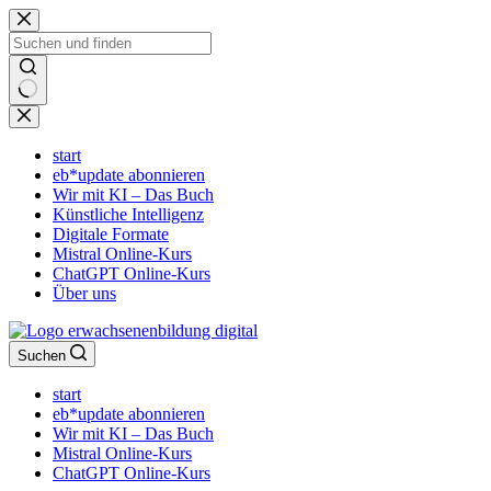
Zum
Inhalt
springen
Keine
Ergebnisse
start
eb*update abonnieren
Wir mit KI – Das Buch
Künstliche Intelligenz
Digitale Formate
Mistral Online-Kurs
ChatGPT Online-Kurs
Über uns
Suchen
start
eb*update abonnieren
Wir mit KI – Das Buch
Mistral Online-Kurs
ChatGPT Online-Kurs