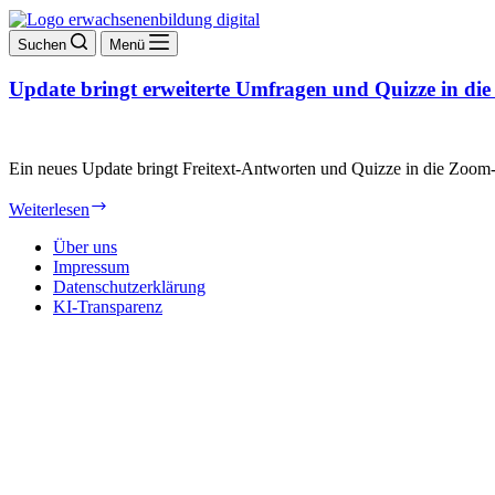
Suchen
Menü
Update bringt erweiterte Umfragen und Quizze in d
Ein neues Update bringt Freitext-Antworten und Quizze in die Zoom-
Update
Weiterlesen
bringt
erweiterte
Über uns
Umfragen
Impressum
und
Datenschutzerklärung
Quizze
KI-Transparenz
in
die
Zoom-
Konferenz