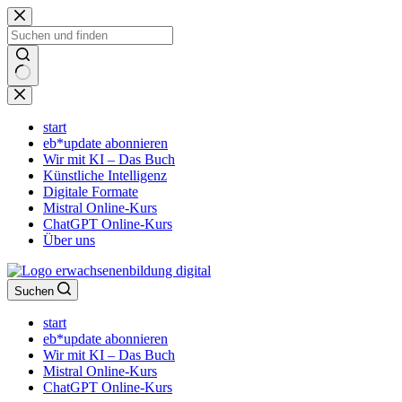
Zum
Inhalt
springen
Keine
Ergebnisse
start
eb*update abonnieren
Wir mit KI – Das Buch
Künstliche Intelligenz
Digitale Formate
Mistral Online-Kurs
ChatGPT Online-Kurs
Über uns
Suchen
start
eb*update abonnieren
Wir mit KI – Das Buch
Mistral Online-Kurs
ChatGPT Online-Kurs