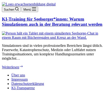
Suchen
Menü
KI-Training für Seelsorger*innen: Warum
Simulationen auch in der Beratung relevant werden
Simulationen sind in vielen professionellen Bereichen längst üblich.
Feuerwehr, Katastrophenschutz, Medizin oder Luftfahrt nutzen
Trainingssituationen, um komplexe Handlungsszenarien unter
möglichst…
KI-
Weiterlesen
Training
für
Über uns
Seelsorger*innen:
Impressum
Warum
Datenschutzerklärung
Simulationen
KI-Transparenz
auch
in
der
Beratung