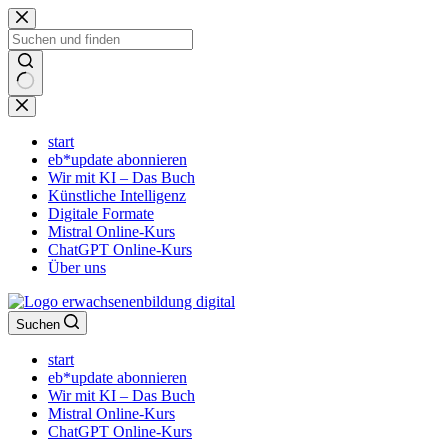
Zum
Inhalt
springen
Keine
Ergebnisse
start
eb*update abonnieren
Wir mit KI – Das Buch
Künstliche Intelligenz
Digitale Formate
Mistral Online-Kurs
ChatGPT Online-Kurs
Über uns
Suchen
start
eb*update abonnieren
Wir mit KI – Das Buch
Mistral Online-Kurs
ChatGPT Online-Kurs