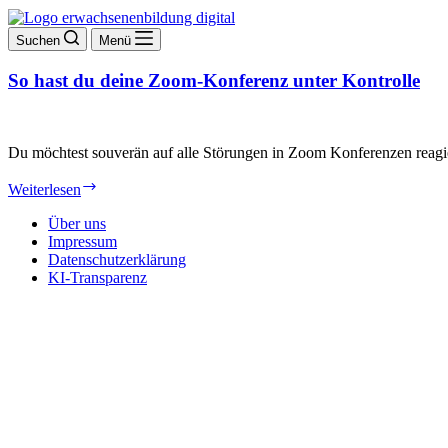
Suchen
Menü
So hast du deine Zoom-Konferenz unter Kontrolle
Du möchtest souverän auf alle Störungen in Zoom Konferenzen reagier
So
Weiterlesen
hast
du
Über uns
deine
Impressum
Zoom-
Datenschutzerklärung
Konferenz
KI-Transparenz
unter
Kontrolle