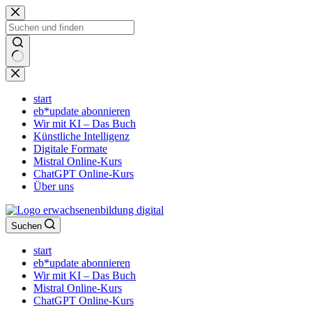
Zum
Inhalt
springen
Keine
Ergebnisse
start
eb*update abonnieren
Wir mit KI – Das Buch
Künstliche Intelligenz
Digitale Formate
Mistral Online-Kurs
ChatGPT Online-Kurs
Über uns
Suchen
start
eb*update abonnieren
Wir mit KI – Das Buch
Mistral Online-Kurs
ChatGPT Online-Kurs