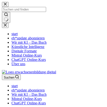
Zum
Inhalt
springen
Keine
Ergebnisse
start
eb*update abonnieren
Wir mit KI – Das Buch
Künstliche Intelligenz
Digitale Formate
Mistral Online-Kurs
ChatGPT Online-Kurs
Über uns
Suchen
start
eb*update abonnieren
Wir mit KI – Das Buch
Mistral Online-Kurs
ChatGPT Online-Kurs