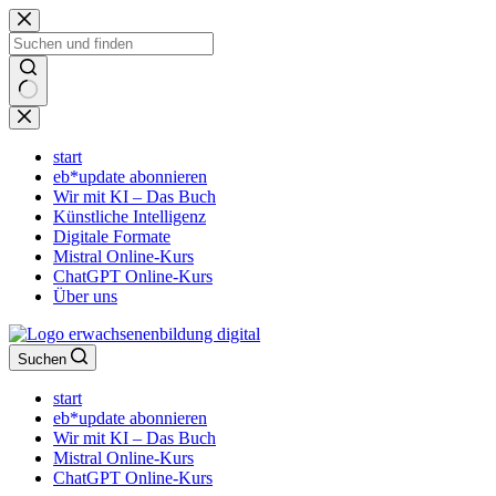
Zum
Inhalt
springen
Keine
Ergebnisse
start
eb*update abonnieren
Wir mit KI – Das Buch
Künstliche Intelligenz
Digitale Formate
Mistral Online-Kurs
ChatGPT Online-Kurs
Über uns
Suchen
start
eb*update abonnieren
Wir mit KI – Das Buch
Mistral Online-Kurs
ChatGPT Online-Kurs