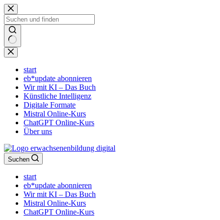
Zum
Inhalt
springen
Keine
Ergebnisse
start
eb*update abonnieren
Wir mit KI – Das Buch
Künstliche Intelligenz
Digitale Formate
Mistral Online-Kurs
ChatGPT Online-Kurs
Über uns
Suchen
start
eb*update abonnieren
Wir mit KI – Das Buch
Mistral Online-Kurs
ChatGPT Online-Kurs