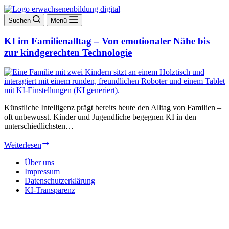
Suchen
Menü
KI im Familienalltag – Von emotionaler Nähe bis
zur kindgerechten Technologie
Künstliche Intelligenz prägt bereits heute den Alltag von Familien –
oft unbewusst. Kinder und Jugendliche begegnen KI in den
unterschiedlichsten…
KI
Weiterlesen
im
Familienalltag
Über uns
–
Impressum
Von
Datenschutzerklärung
emotionaler
KI-Transparenz
Nähe
bis
zur
kindgerechten