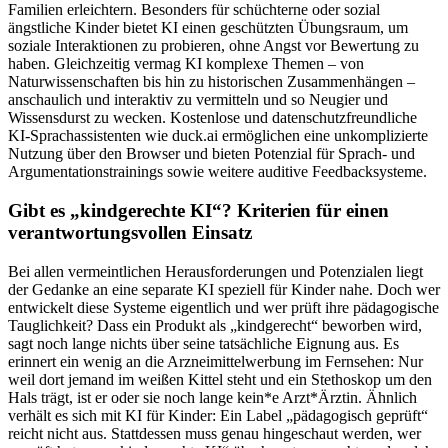
Familien erleichtern. Besonders für schüchterne oder sozial
ängstliche Kinder bietet KI einen geschützten Übungsraum, um
soziale Interaktionen zu probieren, ohne Angst vor Bewertung zu
haben. Gleichzeitig vermag KI komplexe Themen – von
Naturwissenschaften bis hin zu historischen Zusammenhängen –
anschaulich und interaktiv zu vermitteln und so Neugier und
Wissensdurst zu wecken. Kostenlose und datenschutzfreundliche
KI-Sprachassistenten wie duck.ai ermöglichen eine unkomplizierte
Nutzung über den Browser und bieten Potenzial für Sprach- und
Argumentationstrainings sowie weitere auditive Feedbacksysteme.
Gibt es „kindgerechte KI“? Kriterien für einen
verantwortungsvollen Einsatz
Bei allen vermeintlichen Herausforderungen und Potenzialen liegt
der Gedanke an eine separate KI speziell für Kinder nahe. Doch wer
entwickelt diese Systeme eigentlich und wer prüft ihre pädagogische
Tauglichkeit? Dass ein Produkt als „kindgerecht“ beworben wird,
sagt noch lange nichts über seine tatsächliche Eignung aus. Es
erinnert ein wenig an die Arzneimittelwerbung im Fernsehen: Nur
weil dort jemand im weißen Kittel steht und ein Stethoskop um den
Hals trägt, ist er oder sie noch lange kein*e Arzt*Ärztin. Ähnlich
verhält es sich mit KI für Kinder: Ein Label „pädagogisch geprüft“
reicht nicht aus. Stattdessen muss genau hingeschaut werden, wer