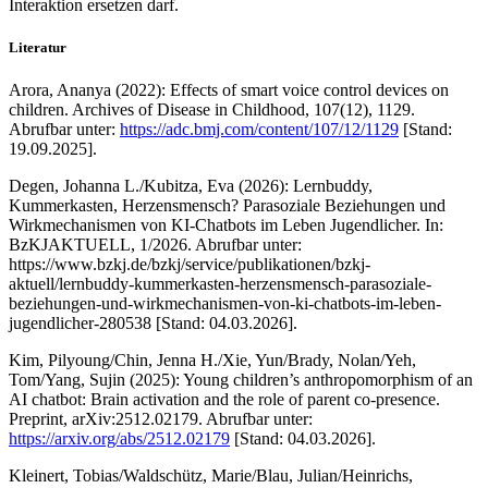
Interaktion ersetzen darf.
Literatur
Arora, Ananya (2022): Effects of smart voice control devices on
children. Archives of Disease in Childhood, 107(12), 1129.
Abrufbar unter:
https://adc.bmj.com/content/107/12/1129
[Stand:
19.09.2025].
Degen, Johanna L./Kubitza, Eva (2026): Lernbuddy,
Kummerkasten, Herzensmensch? Parasoziale Beziehungen und
Wirkmechanismen von KI-Chatbots im Leben Jugendlicher. In:
BzKJAKTUELL, 1/2026. Abrufbar unter:
https://www.bzkj.de/bzkj/service/publikationen/bzkj-
aktuell/lernbuddy-kummerkasten-herzensmensch-parasoziale-
beziehungen-und-wirkmechanismen-von-ki-chatbots-im-leben-
jugendlicher-280538 [Stand: 04.03.2026].
Kim, Pilyoung/Chin, Jenna H./Xie, Yun/Brady, Nolan/Yeh,
Tom/Yang, Sujin (2025): Young children’s anthropomorphism of an
AI chatbot: Brain activation and the role of parent co-presence.
Preprint, arXiv:2512.02179. Abrufbar unter:
https://arxiv.org/abs/2512.02179
[Stand: 04.03.2026].
Kleinert, Tobias/Waldschütz, Marie/Blau, Julian/Heinrichs,