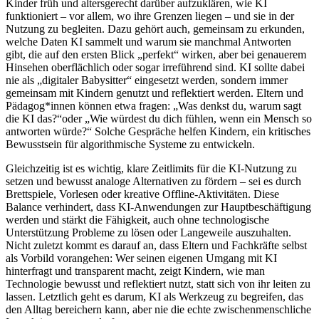
Kinder früh und altersgerecht darüber aufzuklären, wie KI
funktioniert – vor allem, wo ihre Grenzen liegen – und sie in der
Nutzung zu begleiten. Dazu gehört auch, gemeinsam zu erkunden,
welche Daten KI sammelt und warum sie manchmal Antworten
gibt, die auf den ersten Blick „perfekt“ wirken, aber bei genauerem
Hinsehen oberflächlich oder sogar irreführend sind. KI sollte dabei
nie als „digitaler Babysitter“ eingesetzt werden, sondern immer
gemeinsam mit Kindern genutzt und reflektiert werden. Eltern und
Pädagog*innen können etwa fragen: „Was denkst du, warum sagt
die KI das?“oder „Wie würdest du dich fühlen, wenn ein Mensch so
antworten würde?“ Solche Gespräche helfen Kindern, ein kritisches
Bewusstsein für algorithmische Systeme zu entwickeln.
Gleichzeitig ist es wichtig, klare Zeitlimits für die KI-Nutzung zu
setzen und bewusst analoge Alternativen zu fördern – sei es durch
Brettspiele, Vorlesen oder kreative Offline-Aktivitäten. Diese
Balance verhindert, dass KI-Anwendungen zur Hauptbeschäftigung
werden und stärkt die Fähigkeit, auch ohne technologische
Unterstützung Probleme zu lösen oder Langeweile auszuhalten.
Nicht zuletzt kommt es darauf an, dass Eltern und Fachkräfte selbst
als Vorbild vorangehen: Wer seinen eigenen Umgang mit KI
hinterfragt und transparent macht, zeigt Kindern, wie man
Technologie bewusst und reflektiert nutzt, statt sich von ihr leiten zu
lassen. Letztlich geht es darum, KI als Werkzeug zu begreifen, das
den Alltag bereichern kann, aber nie die echte zwischenmenschliche