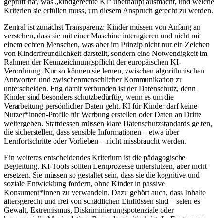
geprüft hat, was „kindgerechte KI“ überhaupt ausmacht, und welche
Kriterien sie erfüllen muss, um diesem Anspruch gerecht zu werden.
Zentral ist zunächst Transparenz: Kinder müssen von Anfang an
verstehen, dass sie mit einer Maschine interagieren und nicht mit
einem echten Menschen, was aber im Prinzip nicht nur ein Zeichen
von Kinderfreundlichkeit darstellt, sondern eine Notwendigkeit im
Rahmen der Kennzeichnungspflicht der europäischen KI-
Verordnung. Nur so können sie lernen, zwischen algorithmischen
Antworten und zwischenmenschlicher Kommunikation zu
unterscheiden. Eng damit verbunden ist der Datenschutz, denn
Kinder sind besonders schutzbedürftig, wenn es um die
Verarbeitung persönlicher Daten geht. KI für Kinder darf keine
Nutzer*innen-Profile für Werbung erstellen oder Daten an Dritte
weitergeben. Stattdessen müssen klare Datenschutzstandards gelten,
die sicherstellen, dass sensible Informationen – etwa über
Lernfortschritte oder Vorlieben – nicht missbraucht werden.
Ein weiteres entscheidendes Kriterium ist die pädagogische
Begleitung. KI-Tools sollten Lernprozesse unterstützen, aber nicht
ersetzen. Sie müssen so gestaltet sein, dass sie die kognitive und
soziale Entwicklung fördern, ohne Kinder in passive
Konsument*innen zu verwandeln. Dazu gehört auch, dass Inhalte
altersgerecht und frei von schädlichen Einflüssen sind – seien es
Gewalt, Extremismus, Diskriminierungspotenziale oder