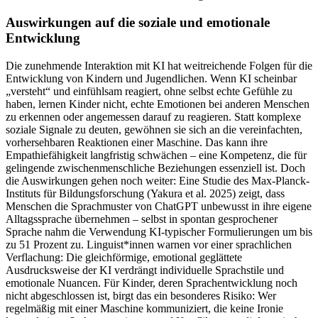
Auswirkungen auf die soziale und emotionale
Entwicklung
Die zunehmende Interaktion mit KI hat weitreichende Folgen für die
Entwicklung von Kindern und Jugendlichen. Wenn KI scheinbar
„versteht“ und einfühlsam reagiert, ohne selbst echte Gefühle zu
haben, lernen Kinder nicht, echte Emotionen bei anderen Menschen
zu erkennen oder angemessen darauf zu reagieren. Statt komplexe
soziale Signale zu deuten, gewöhnen sie sich an die vereinfachten,
vorhersehbaren Reaktionen einer Maschine. Das kann ihre
Empathiefähigkeit langfristig schwächen – eine Kompetenz, die für
gelingende zwischenmenschliche Beziehungen essenziell ist. Doch
die Auswirkungen gehen noch weiter: Eine Studie des Max-Planck-
Instituts für Bildungsforschung (Yakura et al. 2025) zeigt, dass
Menschen die Sprachmuster von ChatGPT unbewusst in ihre eigene
Alltagssprache übernehmen – selbst in spontan gesprochener
Sprache nahm die Verwendung KI-typischer Formulierungen um bis
zu 51 Prozent zu. Linguist*innen warnen vor einer sprachlichen
Verflachung: Die gleichförmige, emotional geglättete
Ausdrucksweise der KI verdrängt individuelle Sprachstile und
emotionale Nuancen. Für Kinder, deren Sprachentwicklung noch
nicht abgeschlossen ist, birgt das ein besonderes Risiko: Wer
regelmäßig mit einer Maschine kommuniziert, die keine Ironie