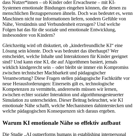
dass Nutzer*innen – ob Kinder oder Erwachsene – mit KI-
Systemen emotionale Bindungen eingehen können, die denen zu
menschlichen Bezugspersonen ähneln. Doch was bedeutet es, wenn
Maschinen nicht nur Informationen liefern, sondern Gefühle von
Nähe, Verständnis und Verbundenheit erzeugen? Und welche
Folgen hat das für die soziale und emotionale Entwicklung,
insbesondere von Kindern?
Gleichzeitig wird oft diskutiert, ob „kinderfreundliche KI“ eine
Lösung sein könnte. Doch was bedeutet das überhaupt? Wer
entscheidet, welche Inhalte und Interaktionen für Kinder geeignet
sind? Und kann eine KI, die auf Algorithmen basiert, jemals
wirklich kindgerecht sein – oder bleibt sie immer ein Kompromiss
zwischen technischer Machbarkeit und pädagogischer
Verantwortung? Diese Fragen stellen pädagogische Fachkräfte vor
neue Herausforderungen: Einerseits gilt es, technologische
Kompetenzen zu vermitteln, andererseits müssen wir lernen,
zwischen echter sozialer Interaktion und algorithmusgesteuerter
Simulation zu unterscheiden. Dieser Beitrag beleuchtet, wie KI
emotionale Nähe schafft, welche Mechanismen dahinterstecken und
welche pädagogischen Konsequenzen sich daraus ergeben.
Warum KI emotionale Nähe so effektiv aufbaut
Die Studie „AI outperforms humans in establishing interpersonal