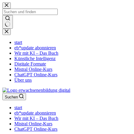
Zum
Inhalt
springen
Keine
Ergebnisse
start
eb*update abonnieren
Wir mit KI – Das Buch
Künstliche Intelligenz
Digitale Formate
Mistral Online-Kurs
ChatGPT Online-Kurs
Über uns
Suchen
start
eb*update abonnieren
Wir mit KI – Das Buch
Mistral Online-Kurs
ChatGPT Online-Kurs