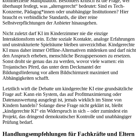
kommerzielle Manipulation. Besonders kritisch ist die Frage, wer
überhaupt festlegt, was „altersgerecht“ bedeutet: Sind es Tech-
Konzerne, Pädagog*innen oder unabhängige Institutionen? Hier
braucht es verbindliche Standards, die über reine
Selbstverpflichtungen der Anbieter hinausgehen.
Nicht zuletzt darf KI im Kinderzimmer nie die einzige
Interaktionsform sein. Echte soziale Kontakte, analoge Erfahrungen
und unstrukturierte Spielräume bleiben unverzichtbar. Kindgerechte
KI muss daher immer Offline-Alternativen mitdenken und darf nicht
den Anspruch erheben, menschliche Bezugspersonen zu ersetzen.
Sonst droht sie genau das zu werden, wovor viele warnen: ein
Trojanisches Pferd, das unter dem Deckmantel der
Bildungsförderung vor allem Bildschirmzeit maximiert und
Abhängigkeiten schafft.
Letztlich wirft die Debatte um kindgerechte KI eine grundsätzliche
Frage auf: Kann ein System, das auf Profitmaximierung oder
Datenauswertung ausgelegt ist, jemals wirklich im Sinne von
Kindern handeln? Solange diese Frage nicht geklärt ist, bleibt
„kindgerechte KI“ ein Widerspruch in sich – oder zumindest ein
Projekt, das dringend demokratischer Kontrolle und unabhängiger
Prüfung bedarf.
Handlungsempfehlungen für Fachkräfte und Eltern