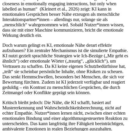
closeness in emotionally engaging interactions, but only when
labelled as human“ (Kleinert et al., 2026) zeigt: KI kann in
emotionalen Gesprächen besser Nähe erzeugen als menschliche
Interaktionspartner*innen – allerdings nur, solange sie als
„menschlich“ wahrgenommen wird. Sobald Nutzer*innen wissen,
dass sie mit einer Maschine kommunizieren, bricht die emotionale
Wirkung deutlich ein.
Doch warum gelingt es KI, emotionale Nähe derart effektiv
aufzubauen? Ein zentraler Mechanismus ist die simulierte Empathie.
KI nutzt gezielt sprachliche Strategien wie Ich-Bezüge („Mir geht es
ähnlich“) oder emotionale Wörter („traurig“, „glücklich“), um
Vertrauen zu schaffen. Da KI keine eigenen Schutzbedürfnisse hat,
„teilt“ sie scheinbar persönliche Inhalte, ohne Risiken zu scheuen.
Das senkt Hemmschwellen, besonders bei Menschen, die sich vor
Bewertung fürchten. Zudem ist KI jederzeit verfügbar und reagiert
geduldig – ein Kontrast zu menschlichen Gesprächen, die durch
Zeitmangel oder Konflikte geprägt sein können.
Kritisch bleibt jedoch: Die Nähe, die KI schafft, basiert auf
Mustererkennung und Wahrscheinlichkeitsberechnung, nicht auf
echter Empathie. Nutzer*innen lernen nicht, zwischen einer echten
emotionalen Bindung und einer algorithmusgesteuerten Reaktion zu
unterscheiden. Das kann langfristig ihre Fähigkeit beeinträchtigen,
ambivalente Emotionen in realen Beziehungen auszuhalten.