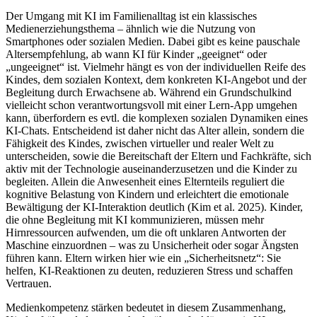
Der Umgang mit KI im Familienalltag ist ein klassisches
Medienerziehungsthema – ähnlich wie die Nutzung von
Smartphones oder sozialen Medien. Dabei gibt es keine pauschale
Altersempfehlung, ab wann KI für Kinder „geeignet“ oder
„ungeeignet“ ist. Vielmehr hängt es von der individuellen Reife des
Kindes, dem sozialen Kontext, dem konkreten KI-Angebot und der
Begleitung durch Erwachsene ab. Während ein Grundschulkind
vielleicht schon verantwortungsvoll mit einer Lern-App umgehen
kann, überfordern es evtl. die komplexen sozialen Dynamiken eines
KI-Chats. Entscheidend ist daher nicht das Alter allein, sondern die
Fähigkeit des Kindes, zwischen virtueller und realer Welt zu
unterscheiden, sowie die Bereitschaft der Eltern und Fachkräfte, sich
aktiv mit der Technologie auseinanderzusetzen und die Kinder zu
begleiten. Allein die Anwesenheit eines Elternteils reguliert die
kognitive Belastung von Kindern und erleichtert die emotionale
Bewältigung der KI-Interaktion deutlich (Kim et al. 2025). Kinder,
die ohne Begleitung mit KI kommunizieren, müssen mehr
Hirnressourcen aufwenden, um die oft unklaren Antworten der
Maschine einzuordnen – was zu Unsicherheit oder sogar Ängsten
führen kann. Eltern wirken hier wie ein „Sicherheitsnetz“: Sie
helfen, KI-Reaktionen zu deuten, reduzieren Stress und schaffen
Vertrauen.
Medienkompetenz stärken bedeutet in diesem Zusammenhang,