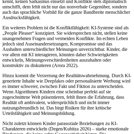
kennt, keinen Sarkasmus einsetzt und Konflikte stets diplomatisch
umschifft, dem fehlt nicht nur das nonverbale Gegenüber, sondern
auch das sprachliche Vorbild für die ganze Bandbreite menschlicher
Ausdrucksfähigkeit.
Ein weiteres Problem ist die Konfliktfähigkeit: KI-Systeme sind als
„People Pleaser“ konzipiert. Sie widersprechen nicht, stellen keine
unangenehmen Fragen und vermeiden Konflikte. Im echten Leben
jedoch sind Auseinandersetzungen, Kompromisse und das
Aushalten unterschiedlicher Meinungen unverzichtbar. Kinder, die
vor allem mit KI interagieren, könnten daher Schwierigkeiten
entwickeln, Meinungsverschiedenheiten auszuhalten oder
konstruktiv zu diskutieren (Arora 2022).
Hinzu kommt die Verzerrung der Realitätswahrnehmung. Durch KI-
generierte Inhalte wie Deepfakes oder personalisierte Werbung wird
es immer schwerer, zwischen Fakt und Fiktion zu unterscheiden.
Wenn Algorithmen Kindern eine scheinbar perfekt auf sie
zugeschnittene Welt präsentieren, fehlt ihnen die Erfahrung, dass
Realität oft ambivalent, widersprüchlich und nicht immer
nutzungsfreundlich ist. Das birgt Risiken für ihre kritische
Urteilsfähigkeit und Meinungsbildung.
Nicht zuletzt können Kinder parasoziale Beziehungen zu KI-
Charakteren entwickeln (Degen/Kubitza 2026) – starke emotionale