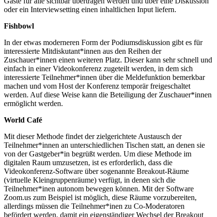
Gäste für alle sichtbar übertragen werden und über eine Diskussion
oder ein Interviewsetting einen inhaltlichen Input liefern.
Fishbowl
In der etwas moderneren Form der Podiumsdiskussion gibt es für
interessierte Mitdiskutant*innen aus den Reihen der
Zuschauer*innen einen weiteren Platz. Dieser kann sehr schnell und
einfach in einer Videokonferenz zugeteilt werden, in dem sich
interessierte Teilnehmer*innen über die Meldefunktion bemerkbar
machen und vom Host der Konferenz temporär freigeschaltet
werden. Auf diese Weise kann die Beteiligung der Zuschauer*innen
ermöglicht werden.
World Café
Mit dieser Methode findet der zielgerichtete Austausch der
Teilnehmer*innen an unterschiedlichen Tischen statt, an denen sie
von der Gastgeber*in begrüßt werden. Um diese Methode im
digitalen Raum umzusetzen, ist es erforderlich, dass die
Videokonferenz-Software über sogenannte Breakout-Räume
(virtuelle Kleingruppenräume) verfügt, in denen sich die
Teilnehmer*inen autonom bewegen können. Mit der Software
Zoom.us zum Beispiel ist möglich, diese Räume vorzubereiten,
allerdings müssen die Teilnehmer*inen zu Co-Moderatoren
befördert werden, damit ein eigenständiger Wechsel der Breakout