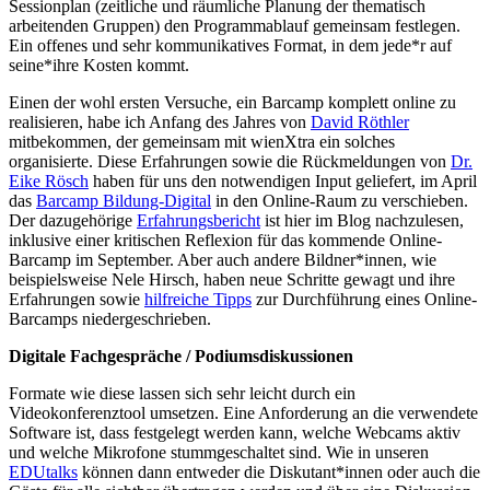
Sessionplan (zeitliche und räumliche Planung der thematisch
arbeitenden Gruppen) den Programmablauf gemeinsam festlegen.
Ein offenes und sehr kommunikatives Format, in dem jede*r auf
seine*ihre Kosten kommt.
Einen der wohl ersten Versuche, ein Barcamp komplett online zu
realisieren, habe ich Anfang des Jahres von
David Röthler
mitbekommen, der gemeinsam mit wienXtra ein solches
organisierte. Diese Erfahrungen sowie die Rückmeldungen von
Dr.
Eike Rösch
haben für uns den notwendigen Input geliefert, im April
das
Barcamp Bildung-Digital
in den Online-Raum zu verschieben.
Der dazugehörige
Erfahrungsbericht
ist hier im Blog nachzulesen,
inklusive einer kritischen Reflexion für das kommende Online-
Barcamp im September. Aber auch andere Bildner*innen, wie
beispielsweise Nele Hirsch, haben neue Schritte gewagt und ihre
Erfahrungen sowie
hilfreiche Tipps
zur Durchführung eines Online-
Barcamps niedergeschrieben.
Digitale Fachgespräche / Podiumsdiskussionen
Formate wie diese lassen sich sehr leicht durch ein
Videokonferenztool umsetzen. Eine Anforderung an die verwendete
Software ist, dass festgelegt werden kann, welche Webcams aktiv
und welche Mikrofone stummgeschaltet sind. Wie in unseren
EDUtalks
können dann entweder die Diskutant*innen oder auch die