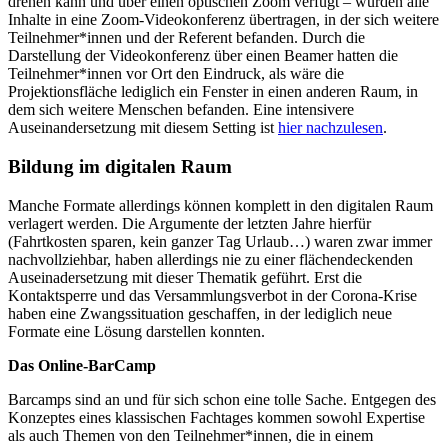
drehen kann und über einen optischen Zoom verfügt – wurden alle
Inhalte in eine Zoom-Videokonferenz übertragen, in der sich weitere
Teilnehmer*innen und der Referent befanden. Durch die
Darstellung der Videokonferenz über einen Beamer hatten die
Teilnehmer*innen vor Ort den Eindruck, als wäre die
Projektionsfläche lediglich ein Fenster in einen anderen Raum, in
dem sich weitere Menschen befanden. Eine intensivere
Auseinandersetzung mit diesem Setting ist
hier nachzulesen
.
Bildung im digitalen Raum
Manche Formate allerdings können komplett in den digitalen Raum
verlagert werden. Die Argumente der letzten Jahre hierfür
(Fahrtkosten sparen, kein ganzer Tag Urlaub…) waren zwar immer
nachvollziehbar, haben allerdings nie zu einer flächendeckenden
Auseinadersetzung mit dieser Thematik geführt. Erst die
Kontaktsperre und das Versammlungsverbot in der Corona-Krise
haben eine Zwangssituation geschaffen, in der lediglich neue
Formate eine Lösung darstellen konnten.
Das Online-BarCamp
Barcamps sind an und für sich schon eine tolle Sache. Entgegen des
Konzeptes eines klassischen Fachtages kommen sowohl Expertise
als auch Themen von den Teilnehmer*innen, die in einem