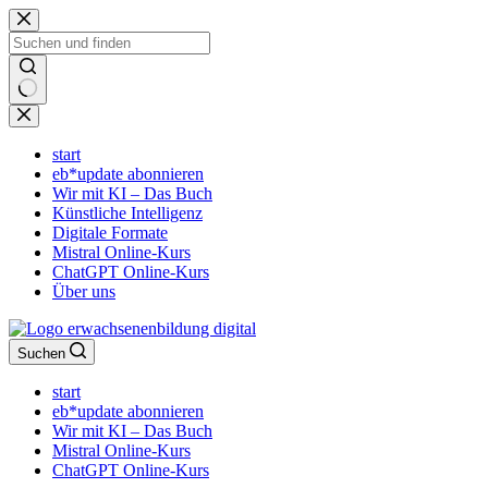
Zum
Inhalt
springen
Keine
Ergebnisse
start
eb*update abonnieren
Wir mit KI – Das Buch
Künstliche Intelligenz
Digitale Formate
Mistral Online-Kurs
ChatGPT Online-Kurs
Über uns
Suchen
start
eb*update abonnieren
Wir mit KI – Das Buch
Mistral Online-Kurs
ChatGPT Online-Kurs