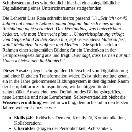
Schulsystem und es wird deutlich: hier hat eine spiegelbildliche
Digitalisierung eines Unterrichtsraumes stattgefunden.
Die Lehrerin Lisa Rosa schreibt hierzu passend [1]
„Seit ich vor 45
Jahren mit meinem Lehrerstudium begann, hat sich eines an der
Ausbildung nicht verändert: Das Verständnis, was Unterrichten
bedeutet, wie man Unterricht plant … Unterrichtsplanung erfolgt
vom Gegenstand zu den Zielen hin, legt verwendetes Material fest,
wählt Methoden, Sozialform und Medien“.
Sie spricht sich im
Rahmen einer zeitgemäßen Bildung für ein Umdenken in der
Lernprozessgestaltung aus und fragt: „
Wer sagt, dass Lernen nur mit
Unterrichtetwerden funktioniert?
“
Dieser Ansatz spiegelt sehr gut den Unterschied von Digitalisierung
und einer Digitalen Transformation wider. Es ist nicht genüge getan,
ein in die Jahre gekommenes Bildungssystem in den digitalen Raum
der Lernplattform zu transportieren, wir benötigen für den
zeitgemäßen Ansatz eine neue Definition des Bildungsbegriffes,
neue Lernziele und neue Lernformen. Selbstverständlich bleibt die
Wissensvermittlung
weiterhin wichtig, dennoch sind in den letzten
Jahren weitere Lernziele wie
Skills
(4K: Kritisches Denken, Kreativität, Kommunikation,
Kollaboration),
Charakter
(Fragen der Persönlichkeit, Achtsamkeit,