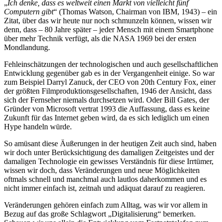
„
Ich denke, dass es weltweit einen Markt von vielleicht fünf
Computern gibt
“ (Thomas Watson, Chairman von IBM, 1943) – ein
Zitat, über das wir heute nur noch schmunzeln können, wissen wir
denn, dass – 80 Jahre später – jeder Mensch mit einem Smartphone
über mehr Technik verfügt, als die NASA 1969 bei der ersten
Mondlandung.
Fehleinschätzungen der technologischen und auch gesellschaftlichen
Entwicklung gegenüber gab es in der Vergangenheit einige. So war
zum Beispiel Darryl Zanuck, der CEO von 20th Century Fox, einer
der größten Filmproduktionsgesellschaften, 1946 der Ansicht, dass
sich der Fernseher niemals durchsetzen wird. Oder Bill Gates, der
Gründer von Microsoft vertrat 1993 die Auffassung, dass es keine
Zukunft für das Internet geben wird, da es sich lediglich um einen
Hype handeln würde.
So amüsant diese Äußerungen in der heutigen Zeit auch sind, haben
wir doch unter Berücksichtigung des damaligen Zeitgeistes und der
damaligen Technologie ein gewisses Verständnis für diese Irrtümer,
wissen wir doch, dass Veränderungen und neue Möglichkeiten
oftmals schnell und manchmal auch lautlos daherkommen und es
nicht immer einfach ist, zeitnah und adäquat darauf zu reagieren.
Veränderungen gehören einfach zum Alltag, was wir vor allem in
Bezug auf das große Schlagwort „Digitalisierung“ bemerken.