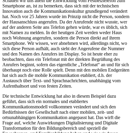
Schauen wir uns allein die Entwicklung vom Festnetztelefon zum
Smartphone an, ist zu bemerken, dass sich mit der technischen
Innovation auch die Kommunikationskultur grundlegend verändert
hat. Noch vor 25 Jahren wurde im Prinzip nicht die Person, sondern
der Hausanschluss angerufen. Da der Anrufende nicht wusste, wer
auf der anderen Seite ans Telefon gehen würde, war es üblich, sich
mit Namen zu melden. In der heutigen Zeit werden weder Haus
noch Wohnung angerufen, sondern die Person direkt auf ihrem
Smartphone. Wir wissen, wer abnehmen wird, allerdings nicht, wo
sich diese Person aufhält, auch sieht der Angerufene die Nummer
und den Namen des Anrufers im Display. So ist heute eher zu
beobachten, dass ein Telefonat mit der direkten Begrüßung des
Anrufers beginnt, sofern das eigentliche „Telefonat“ an und für sich
überhaupt noch eine Rolle spielt. Denn mit den mobilen Endgeräten
hat sich auch die mobile Kommunikation etabliert, d.h. der
Austausch über Text- und Sprachnachrichten, unabhängig vom
Aufenthaltsort und von festen Zeiten.
Die technische Entwicklung hat also in diesem Beispiel dazu
geführt, dass sich ein normales und etabliertes
Kommunikationsmodell vollkommen verändert und sich den
Bedürfnissen der Gesellschaft nach einer mobilen, zeit- und
ortsunabhängigen Kommunikation angepasst hat. Das wirft die
Frage auf, welche Auswirkungen Digitalisierung und Digitale
Transformation für den Bildungsbereich und speziell die