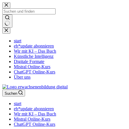
Zum
Inhalt
springen
Keine
Ergebnisse
start
eb*update abonnieren
Wir mit KI – Das Buch
Künstliche Intelligenz
Digitale Formate
Mistral Online-Kurs
ChatGPT Online-Kurs
Über uns
Suchen
start
eb*update abonnieren
Wir mit KI – Das Buch
Mistral Online-Kurs
ChatGPT Online-Kurs