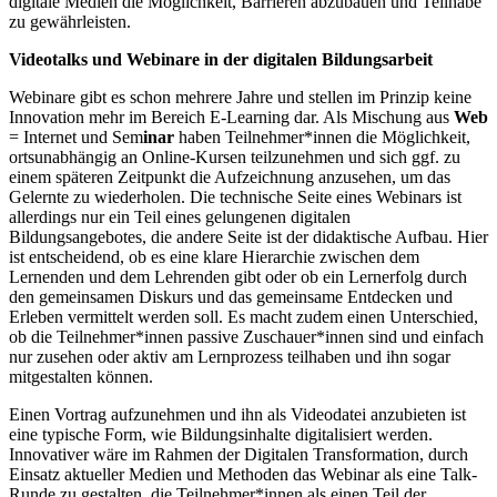
digitale Medien die Möglichkeit, Barrieren abzubauen und Teilhabe
zu gewährleisten.
Videotalks und Webinare in der digitalen Bildungsarbeit
Webinare gibt es schon mehrere Jahre und stellen im Prinzip keine
Innovation mehr im Bereich E-Learning dar. Als Mischung aus
Web
= Internet und Sem
inar
haben Teilnehmer*innen die Möglichkeit,
ortsunabhängig an Online-Kursen teilzunehmen und sich ggf. zu
einem späteren Zeitpunkt die Aufzeichnung anzusehen, um das
Gelernte zu wiederholen. Die technische Seite eines Webinars ist
allerdings nur ein Teil eines gelungenen digitalen
Bildungsangebotes, die andere Seite ist der didaktische Aufbau. Hier
ist entscheidend, ob es eine klare Hierarchie zwischen dem
Lernenden und dem Lehrenden gibt oder ob ein Lernerfolg durch
den gemeinsamen Diskurs und das gemeinsame Entdecken und
Erleben vermittelt werden soll. Es macht zudem einen Unterschied,
ob die Teilnehmer*innen passive Zuschauer*innen sind und einfach
nur zusehen oder aktiv am Lernprozess teilhaben und ihn sogar
mitgestalten können.
Einen Vortrag aufzunehmen und ihn als Videodatei anzubieten ist
eine typische Form, wie Bildungsinhalte digitalisiert werden.
Innovativer wäre im Rahmen der Digitalen Transformation, durch
Einsatz aktueller Medien und Methoden das Webinar als eine Talk-
Runde zu gestalten, die Teilnehmer*innen als einen Teil der