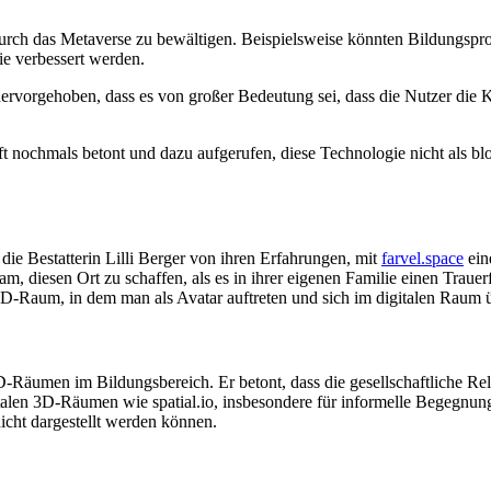
urch das Metaverse zu bewältigen. Beispielsweise könnten Bildungsproj
e verbessert werden.
hervorgehoben, dass es von großer Bedeutung sei, dass die Nutzer die 
nochmals betont und dazu aufgerufen, diese Technologie nicht als bloß
die Bestatterin Lilli Berger von ihren Erfahrungen, mit
farvel.space
ein
 diesen Ort zu schaffen, als es in ihrer eigenen Familie einen Trauerf
3D-Raum, in dem man als Avatar auftreten und sich im digitalen Raum 
D-Räumen im Bildungsbereich. Er betont, dass die gesellschaftliche Re
digitalen 3D-Räumen wie spatial.io, insbesondere für informelle Bege
cht dargestellt werden können.