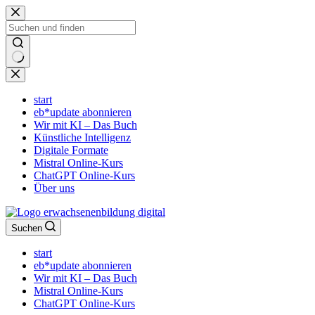
Zum
Inhalt
springen
Keine
Ergebnisse
start
eb*update abonnieren
Wir mit KI – Das Buch
Künstliche Intelligenz
Digitale Formate
Mistral Online-Kurs
ChatGPT Online-Kurs
Über uns
Suchen
start
eb*update abonnieren
Wir mit KI – Das Buch
Mistral Online-Kurs
ChatGPT Online-Kurs