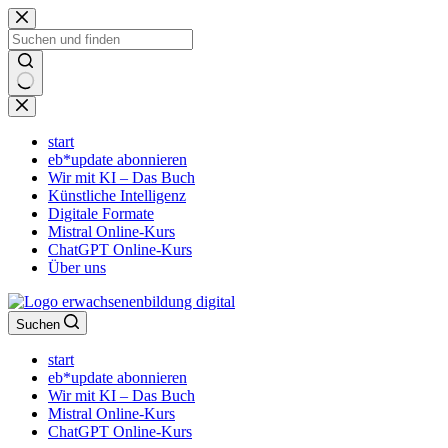
Zum
Inhalt
springen
Keine
Ergebnisse
start
eb*update abonnieren
Wir mit KI – Das Buch
Künstliche Intelligenz
Digitale Formate
Mistral Online-Kurs
ChatGPT Online-Kurs
Über uns
Suchen
start
eb*update abonnieren
Wir mit KI – Das Buch
Mistral Online-Kurs
ChatGPT Online-Kurs