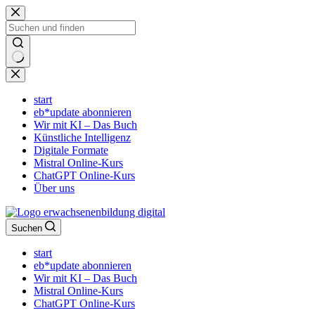
Zum
Inhalt
springen
Keine
Ergebnisse
start
eb*update abonnieren
Wir mit KI – Das Buch
Künstliche Intelligenz
Digitale Formate
Mistral Online-Kurs
ChatGPT Online-Kurs
Über uns
Suchen
start
eb*update abonnieren
Wir mit KI – Das Buch
Mistral Online-Kurs
ChatGPT Online-Kurs