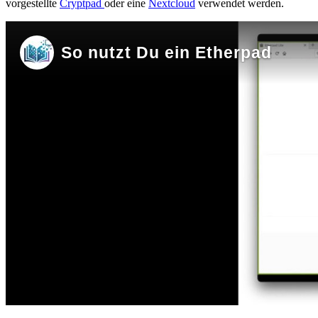
vorgestellte
Cryptpad
oder eine
Nextcloud
verwendet werden.